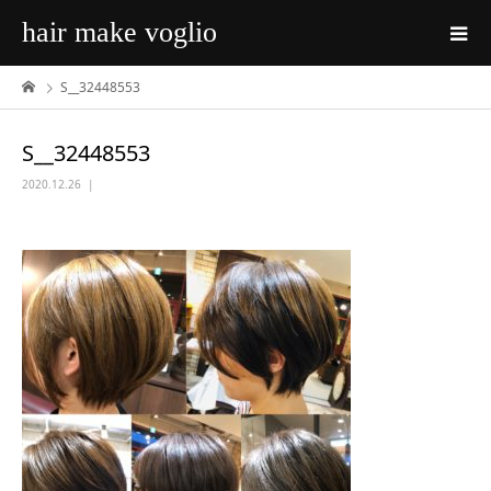
hair make voglio
S__32448553
S__32448553
2020.12.26